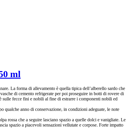
50 ml
llinare. La forma di allevamento è quella tipica dell’alberello sardo che
asche di cemento refrigerate per poi proseguire in botti di rovere di
lle fecce fini e nobili al fine di estrarre i componenti nobili ed
po qualche anno di conservazione, in condizioni adeguate, le note
polpa rossa che a seguire lasciano spazio a quelle dolci e vanigliate. Le
ascia spazio a piacevoli sensazioni vellutate e corpose. Forte impatto