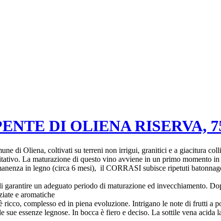
PENTE DI OLIENA RISERVA, 7
une di Oliena, coltivati su terreni non irrigui, granitici e a giacitura co
litativo. La maturazione di questo vino avviene in un primo momento in v
anenza in legno (circa 6 mesi), il CORRASI subisce ripetuti batonnagè su
e di garantire un adeguato periodo di maturazione ed invecchiamento. Do
eziate e aromatiche
 è ricco, complesso ed in piena evoluzione. Intrigano le note di frutti a 
e sue essenze legnose. In bocca è fiero e deciso. La sottile vena acida l