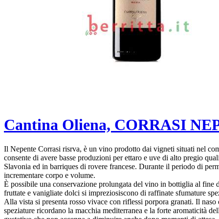
Cantina Oliena, CORRASI NE
Il Nepente Corrasi risrva, è un vino prodotto dai vigneti situati nel com
consente di avere basse produzioni per ettaro e uve di alto pregio qua
Slavonia ed in barriques di rovere francese. Durante il periodo di perm
incrementare corpo e volume.
È possibile una conservazione prolungata del vino in bottiglia al fin
fruttate e vanigliate dolci si impreziosiscono di raffinate sfumature sp
Alla vista si presenta rosso vivace con riflessi porpora granati. Il naso
speziature ricordano la macchia mediterranea e la forte aromaticità dell