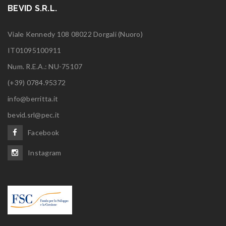
BEVID S.R.L.
Viale Kennedy 108 08022 Dorgali (Nuoro)
IT01095100911
Num. R.E.A.: NU-75107
(+39) 0784.95372
info@berritta.it
bevid.srl@pec.it
Facebook
Instagram