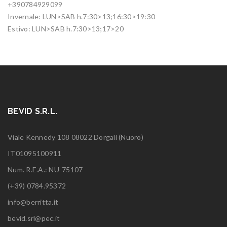
+390784929099
Invernale: LUN>SAB h.7:30>13;16:30>19:30
Estivo: LUN>SAB h.7:30>13;17>20
BEVID S.R.L.
Viale Kennedy 108 08022 Dorgali (Nuoro)
IT01095100911
Num. R.E.A.: NU-75107
(+39) 0784.95372
info@berritta.it
bevid.srl@pec.it