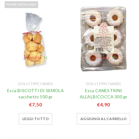
FUORI CATALOGO
DOLCI TIPICI SARDI
DOLCI TIPICI SARDI
Esca BISCOTTI DI SEMOLA
Esca CANESTRINI
sacchetto 500 gr
ALL’ALBICOCCA 300 gr
€
7,50
€
4,90
LEGGI TUTTO
AGGIUNGI AL CARRELLO