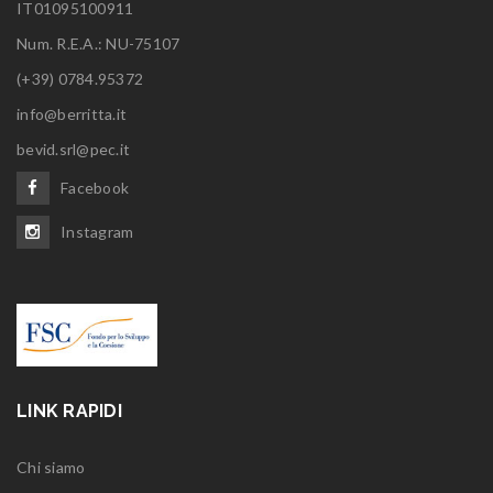
IT01095100911
Num. R.E.A.: NU-75107
(+39) 0784.95372
info@berritta.it
bevid.srl@pec.it
Facebook
Instagram
LINK RAPIDI
Chi siamo