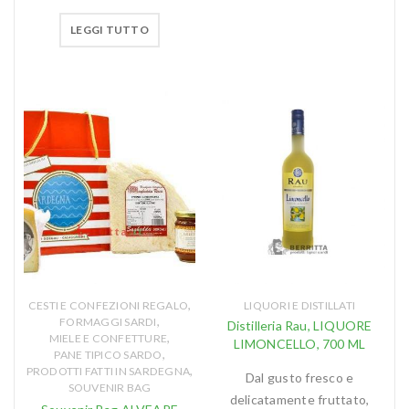
LEGGI TUTTO
,
CESTI E CONFEZIONI REGALO
LIQUORI E DISTILLATI
,
FORMAGGI SARDI
Distilleria Rau, LIQUORE
,
MIELE E CONFETTURE
LIMONCELLO, 700 ML
,
PANE TIPICO SARDO
,
PRODOTTI FATTI IN SARDEGNA
Dal gusto fresco e
SOUVENIR BAG
delicatamente fruttato,