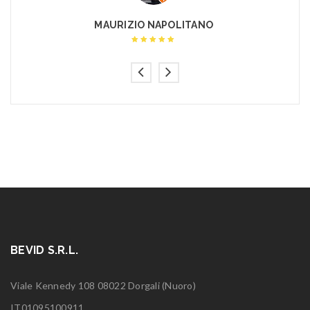
MAURIZIO NAPOLITANO
Rated 5 out of
5
BEVID S.R.L.
Viale Kennedy 108 08022 Dorgali (Nuoro)
IT01095100911