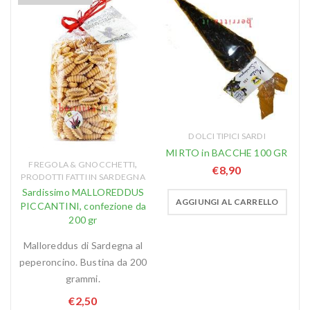
DOLCI TIPICI SARDI
MIRTO in BACCHE 100 GR
,
FREGOLA & GNOCCHETTI
€
8,90
PRODOTTI FATTI IN SARDEGNA
Sardissimo MALLOREDDUS
AGGIUNGI AL CARRELLO
PICCANTINI, confezione da
200 gr
Malloreddus di Sardegna al
peperoncino. Bustina da 200
grammi.
€
2,50