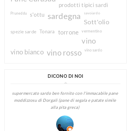
prodotti tipici sardi
Pruneddu
s'ottu
sardegna
savoiardo
Sott'olio
spezie sarde
Tonara
torrone
vermentino
vino
vino bianco
vino rosso
vino sardo
DICONO DI NOI
supermercato sardo ben fornito con l'immacabile pane
Of
moddizzosu di Dorgali (pane di segala e patate simile
alla pita greca)