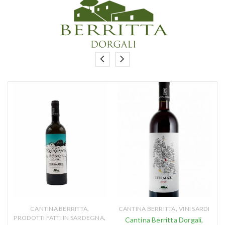
,
,
CANTINA BERRITTA
CANTINA BERRITTA
VINI SARDI
,
,
PRODOTTI FATTI IN SARDEGNA
Cantina Berritta Dorgali,