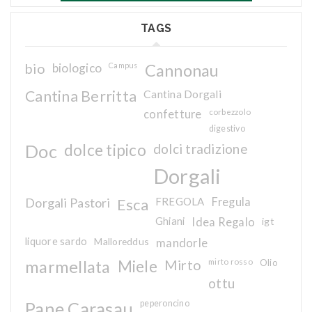
TAGS
bio
biologico
Campus
Cannonau
Cantina Berritta
Cantina Dorgali
confetture
corbezzolo
digestivo
Doc
dolce tipico
dolci tradizione
Dorgali
Dorgali Pastori
Esca
FREGOLA
Fregula
Ghiani
Idea Regalo
igt
liquore sardo
Malloreddus
mandorle
marmellata
Miele
Mirto
mirto rosso
Olio
ottu
Pane Carasau
peperoncino