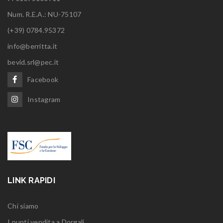
Num. R.E.A.: NU-75107
(+39) 0784.95372
info@berritta.it
bevid.srl@pec.it
Facebook
Instagram
LINK RAPIDI
Chi siamo
I punti vendita a Dorgali