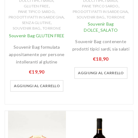
,
,
DOLCI TIPICI SARDI
DOLCI TIPICI SARDI
,
,
GLUTEN FREE
PANE TIPICO SARDO
,
,
PANE TIPICO SARDO
PRODOTTI FATTI IN SARDEGNA
,
,
,
PRODOTTI FATTI IN SARDEGNA
SOUVENIR BAG
TORRONE
,
SENZA GLUTINE
Souvenir Bag
,
SOUVENIR BAG
TORRONE
DOLCE_SALATO
Souvenir Bag GLUTEN FREE
Souvenir Bag contenente
Souvenir Bag formulata
prodotti tipici sardi, sia salati
appositamente per persone
€
18,90
intolleranti al glutine
€
19,90
AGGIUNGI AL CARRELLO
AGGIUNGI AL CARRELLO