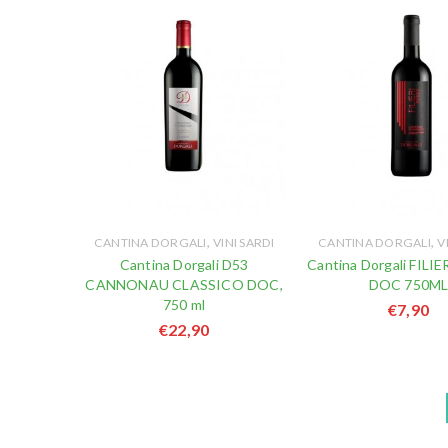
,
,
CANTINA DORGALI
VINI SARDI
CANTINA DORGALI
V
Cantina Dorgali D53
Cantina Dorgali FILI
CANNONAU CLASSICO DOC,
DOC 750M
750 ml
€
7,90
€
22,90