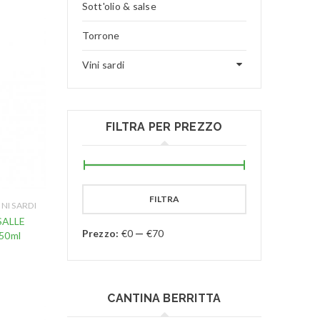
Sott'olio & salse
Torrone
Vini sardi
FILTRA PER PREZZO
FILTRA
INI SARDI
ISALLE
Prezzo:
€0
—
€70
50ml
CANTINA BERRITTA