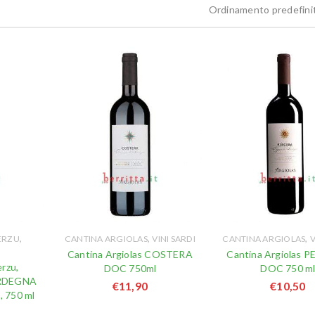
Ordinamento predefini
,
,
,
JERZU
CANTINA ARGIOLAS
VINI SARDI
CANTINA ARGIOLAS
V
Cantina Argiolas COSTERA
Cantina Argiolas 
erzu,
DOC 750ml
DOC 750 m
RDEGNA
€
11,90
€
10,50
 750 ml