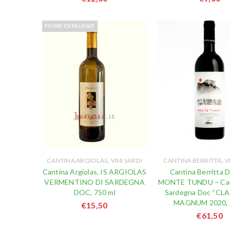
FUORI CATALOGO
,
,
CANTINA ARGIOLAS
VINI SARDI
CANTINA BERRITTA
V
Cantina Argiolas, IS ARGIOLAS
Cantina Berritta D
VERMENTINO DI SARDEGNA
MONTE TUNDU – Can
DOC, 750 ml
Sardegna Doc “CL
MAGNUM 2020, 1
€
15,50
€
61,50