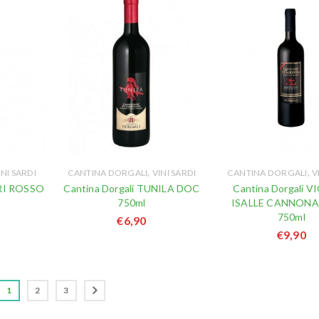
,
,
INI SARDI
CANTINA DORGALI
VINI SARDI
CANTINA DORGALI
V
ERI ROSSO
Cantina Dorgali TUNILA DOC
Cantina Dorgali V
L
750ml
ISALLE CANNON
750ml
€
6,90
€
9,90
1
2
3