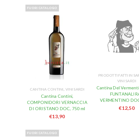
FUORI CATALOGO
PRODOTTI FATTI IN 
VINI SARDI
Cantina Del Verment
,
CANTINA CONTINI
VINI SARDI
FUNTANALIR
Cantina Contini,
VERMENTINO DOC
COMPONIDORI VERNACCIA
€
12,50
DI ORISTANO DOC, 750 ml
€
13,90
FUORI CATALOGO