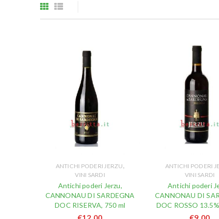
,
ANTICHI PODERI JERZU
ANTICHI PODERI 
VINI SARDI
VINI SARDI
Antichi poderi Jerzu,
Antichi poderi J
CANNONAU DI SARDEGNA
CANNONAU DI SA
DOC RISERVA, 750 ml
DOC ROSSO 13.5%,
€
12,00
€
9,00