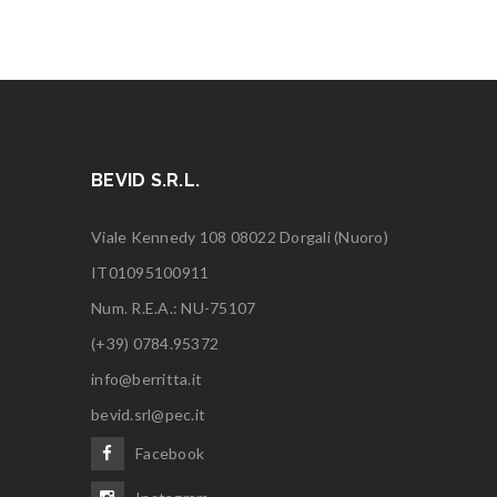
BEVID S.R.L.
Viale Kennedy 108 08022 Dorgali (Nuoro)
IT01095100911
Num. R.E.A.: NU-75107
(+39) 0784.95372
info@berritta.it
bevid.srl@pec.it
Facebook