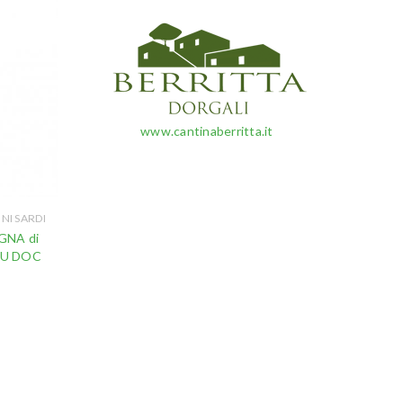
www.cantinaberritta.it
INI SARDI
IGNA di
AU DOC