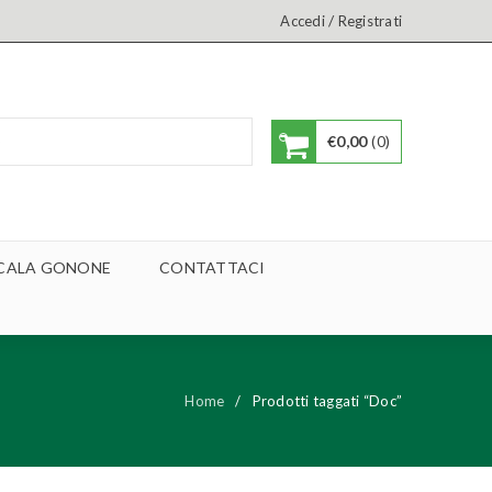
/
Accedi
Registrati
€
0,00
0
A CALA GONONE
CONTATTACI
Home
/
Prodotti taggati “Doc”