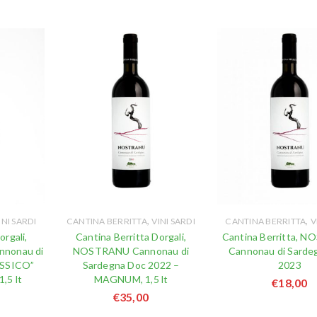
,
,
INI SARDI
CANTINA BERRITTA
VINI SARDI
CANTINA BERRITTA
V
orgali,
Cantina Berritta Dorgali,
Cantina Berritta, 
nonau di
NOSTRANU Cannonau di
Cannonau di Sarde
ASSICO”
Sardegna Doc 2022 –
2023
,5 lt
MAGNUM, 1,5 lt
€
18,00
€
35,00