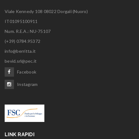
Viale Kennedy 108 08022 Dorgali (Nuoro)
IT01095100911
Num. R.E.A.: NU-75107
(+39) 0784.95372
info@berritta.it
bevid.srl@pec.it
Facebook
Instagram
LINK RAPIDI