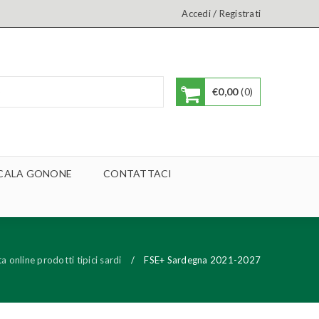
/
Accedi
Registrati
€
0,00
0
A CALA GONONE
CONTATTACI
 online prodotti tipici sardi
/
FSE+ Sardegna 2021-2027