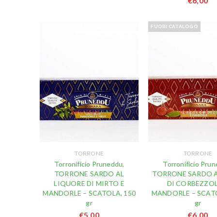
€
6,00
FUORI CATALOGO
TORRONE
TORRONE
Torronificio Pruneddu,
Torronificio Prun
TORRONE SARDO AL
TORRONE SARDO A
LIQUORE DI MIRTO E
DI CORBEZZOL
MANDORLE – SCATOLA, 150
MANDORLE – SCATO
gr
gr
€
5,00
€
6,00