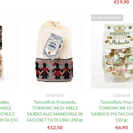
€
19,90
FUORI CATALOGO
TORRONE
TORRONE
eddu,
Torronificio Pruneddu,
Torronificio Pru
MIELE
TORRONCINI DI MIELE
TORRONCINI DI 
ORLE E
SARDO ALLE MANDORLE IN
SARDO E PISTACCHI
USTA 150
SACCHETTO DI LINO 200 gr
150 gr
€
12,50
€
6,90