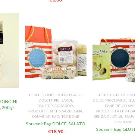
,
CESTI E CONFEZIONI REGALO
CESTI E CONFEZIONI
,
,
DOLCI TIPICI SARDI
DOLCI TIPICI SARDI
GL
ORRONCINI
,
PANE TIPICO SARDO
PANE TIPICO SA
 200 gr
,
PRODOTTI FATTI IN SARDEGNA
PRODOTTI FATTI IN 
,
,
SOUVENIR BAG
TORRONE
SENZA GLUTINE
SOUV
TORRONE
Souvenir Bag DOLCE_SALATO
Souvenir Bag GLUT
€
18,90