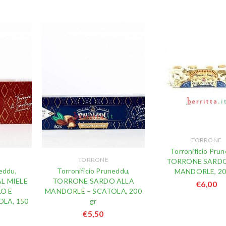
TORRONE
Torronificio Pru
TORRONE
TORRONE SARDO
eddu,
Torronificio Pruneddu,
MANDORLE, 20
L MIELE
TORRONE SARDO ALLA
€
6,00
O E
MANDORLE – SCATOLA, 200
LA, 150
gr
€
5,50