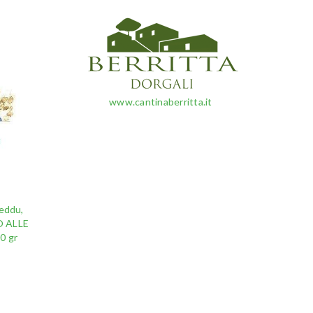
www.cantinaberritta.it
neddu,
 ALLE
0 gr