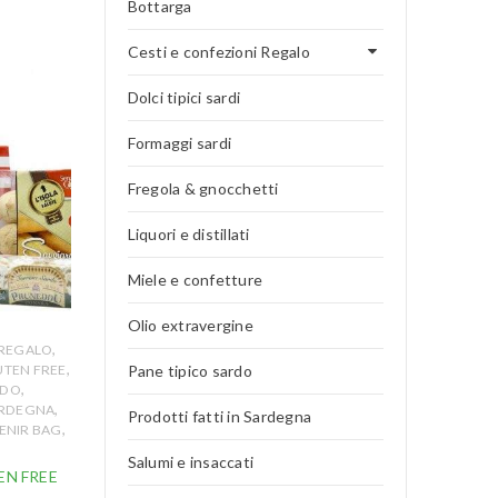
Bottarga
Cesti e confezioni Regalo
Dolci tipici sardi
Formaggi sardi
Fregola & gnocchetti
Liquori e distillati
Miele e confetture
Olio extravergine
,
 REGALO
,
Pane tipico sardo
UTEN FREE
,
RDO
,
SARDEGNA
Prodotti fatti in Sardegna
,
ENIR BAG
Salumi e insaccati
EN FREE