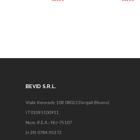
BEVID S.R.L.
Viale Kennedy 108 08022 Dorgali (Nuoro)
IT01095100911
Num. R.E.A.: NU-75107
(+39) 0784.95372