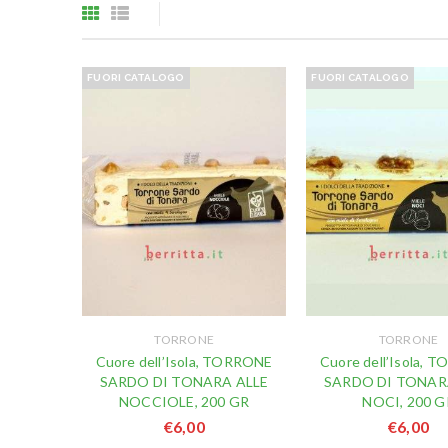
FUORI CATALOGO
FUORI CATALOGO
TORRONE
TORRONE
Cuore dell’Isola, TORRONE
Cuore dell’Isola, 
SARDO DI TONARA ALLE
SARDO DI TONAR
NOCCIOLE, 200 GR
NOCI, 200 G
€
6,00
€
6,00