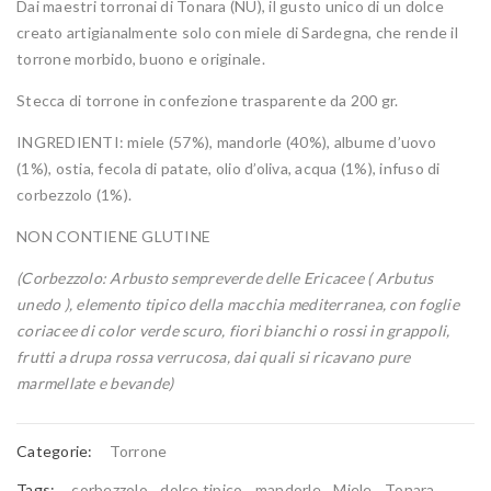
Dai maestri torronai di Tonara (NU), il gusto unico di un dolce
creato artigianalmente solo con miele di Sardegna, che rende il
torrone morbido, buono e originale.
Stecca di torrone in confezione trasparente da 200 gr.
INGREDIENTI: miele (57%), mandorle (40%), albume d’uovo
(1%), ostia, fecola di patate, olio d’oliva, acqua (1%), infuso di
corbezzolo (1%).
NON CONTIENE GLUTINE
(Corbezzolo: Arbusto sempreverde delle Ericacee ( Arbutus
unedo ), elemento tipico della macchia mediterranea, con foglie
coriacee di color verde scuro, fiori bianchi o rossi in grappoli,
frutti a drupa rossa verrucosa, dai quali si ricavano pure
marmellate e bevande)
Categorie:
Torrone
Tags:
corbezzolo
,
dolce tipico
,
mandorle
,
Miele
,
Tonara
,