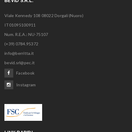
BEVID S.R.L.
Viale Kennedy 108 08022 Dorgali (Nuoro)
IT01095100911
Num. R.E.A.: NU-75107
(+39) 0784.95372
info@berritta.it
bevid.srl@pec.it
Facebook
Instagram