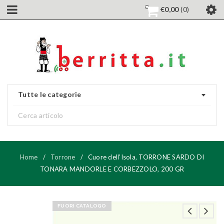
€
0,00
0
Tutte le categorie
Home
/
Torrone
/
Cuore dell’Isola, TORRONE SARDO DI
TONARA MANDORLE E CORBEZZOLO, 200 GR
FUORI CATALOGO