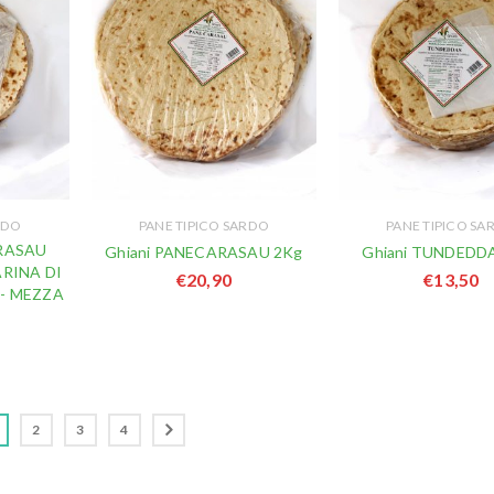
RDO
PANE TIPICO SARDO
PANE TIPICO SA
RASAU
Ghiani PANECARASAU 2Kg
Ghiani TUNDEDD
ARINA DI
€
20,90
€
13,50
- MEZZA
2
3
4