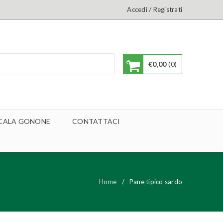
/
Accedi
Registrati
€
0,00
0
A CALA GONONE
CONTATTACI
Home
/
Pane tipico sardo