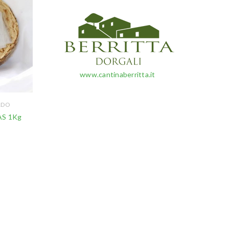
www.cantinaberritta.it
RDO
AS 1Kg