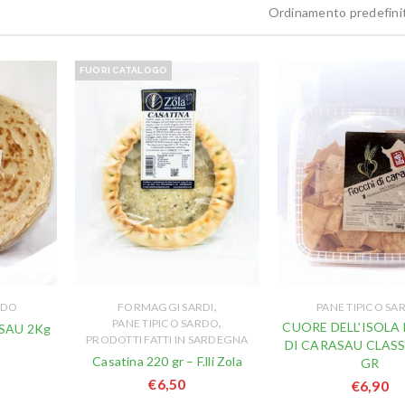
Ordinamento predefini
FUORI CATALOGO
,
RDO
FORMAGGI SARDI
PANE TIPICO SA
,
PANE TIPICO SARDO
CUORE DELL’ISOLA
SAU 2Kg
PRODOTTI FATTI IN SARDEGNA
DI CARASAU CLASS
Casatina 220 gr – F.lli Zola
GR
€
6,50
€
6,90