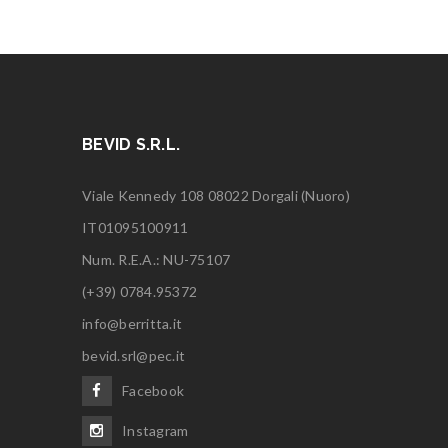
BEVID S.R.L.
Viale Kennedy 108 08022 Dorgali (Nuoro)
IT01095100911
Num. R.E.A.: NU-75107
(+39) 0784.95372
info@berritta.it
bevid.srl@pec.it
Facebook
Instagram