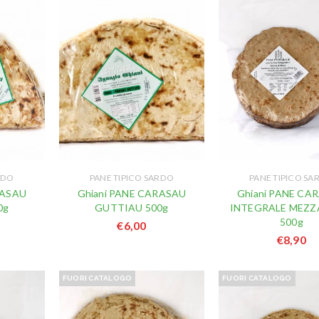
RDO
PANE TIPICO SARDO
PANE TIPICO SA
RASAU
Ghiani PANE CARASAU
Ghiani PANE CA
0g
GUTTIAU 500g
INTEGRALE MEZZ
500g
€
6,00
€
8,90
FUORI CATALOGO
FUORI CATALOGO