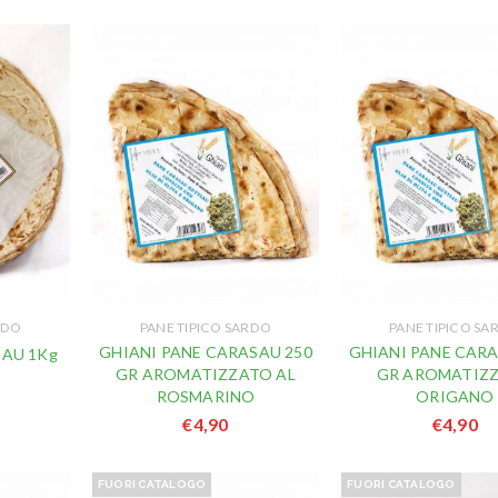
RDO
PANE TIPICO SARDO
PANE TIPICO SA
GHIANI PANE CARASAU 250
GHIANI PANE CARA
SAU 1Kg
GR AROMATIZZATO AL
GR AROMATIZ
ROSMARINO
ORIGANO
€
4,90
€
4,90
FUORI CATALOGO
FUORI CATALOGO