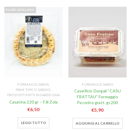
FUORI CATALOGO
,
FORMAGGI SARDI
FORMAGGI SARDI
,
PANE TIPICO SARDO
Caseificio Dorgali “CASU
PRODOTTI FATTI IN SARDEGNA
FRATTAU” Formaggio
Casatina 220 gr – F.lli Zola
Pecorino gratt. gr.200
€
6,50
€
5,90
LEGGI TUTTO
AGGIUNGI AL CARRELLO