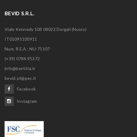
BEVID S.R.L.
Viale Kennedy 108 08022 Dorgali (Nuoro)
IT01095100911
Num. R.E.A.: NU-75107
(+39) 0784.95372
info@berritta.it
bevid.srl@pec.it
Facebook
Instagram