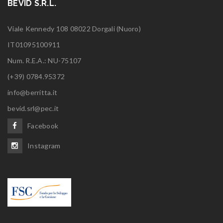
BEVID S.R.L.
Viale Kennedy 108 08022 Dorgali (Nuoro)
IT01095100911
Num. R.E.A.: NU-75107
(+39) 0784.95372
info@berritta.it
bevid.srl@pec.it
Facebook
Instagram