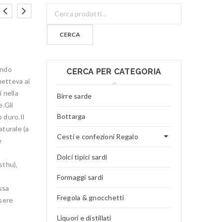
CERCA
ondo
CERCA PER CATEGORIA
metteva ai
 nella
Birre sarde
e.Gli
Bottarga
o duro.Il
aturale (a
Cesti e confezioni Regalo
e
Dolci tipici sardi
sthu),
Formaggi sardi
ssa
Fregola & gnocchetti
ssere
Liquori e distillati