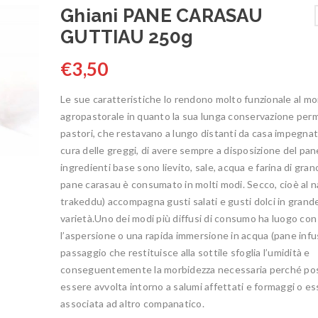
Ghiani PANE CARASAU
GUTTIAU 250g
€
3,50
Le sue caratteristiche lo rendono molto funzionale al m
agropastorale in quanto la sua lunga conservazione per
pastori, che restavano a lungo distanti da casa impegnati
cura delle greggi, di avere sempre a disposizione del pan
ingredienti base sono lievito, sale, acqua e farina di gran
pane carasau è consumato in molti modi. Secco, cioè al n
trakeddu) accompagna gusti salati e gusti dolci in grand
varietà.Uno dei modi più diffusi di consumo ha luogo con
l’aspersione o una rapida immersione in acqua (pane infu
passaggio che restituisce alla sottile sfoglia l’umidità e
conseguentemente la morbidezza necessaria perché po
essere avvolta intorno a salumi affettati e formaggi o e
associata ad altro companatico.