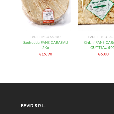
DO
PANE TIPICO SARDO
PANE TIPICO SA
Sagheddu PANE CARASAU
Ghiani PANE CA
AU 2Kg
2Kg
GUTTIAU 50
€
19,90
€
6,00
BEVID S.R.L.