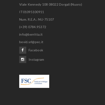
Viale Kennedy 108 08022 Dorgali (Nuoro)
IT01095100911
Num. R.E.A.: NU-75107
(+39) 0784.95372
info@berritta.it
bevid.srl@pec.it
Facebook
Instagram