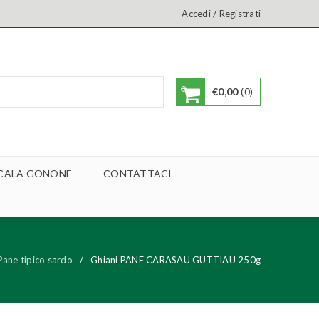
/
Accedi
Registrati
€
0,00
0
A CALA GONONE
CONTATTACI
Pane tipico sardo
/
Ghiani PANE CARASAU GUTTIAU 250g