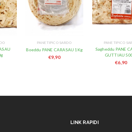
RDO
PANE TIPICO SARDO
PANE TIPICO S
RASAU
Sagheddu PANE 
Boeddu PANE CARASAU 1Kg
0g
GUTTIAU 500
€
9,90
€
6,90
LINK RAPIDI