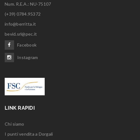
Num. R.E.A.: NU-75107
(+39) 0784.95372
info@berritta.it
bevid.srl@pec.it
Facebook
Instagram
LINK RAPIDI
Chi siamo
I punti vendita a Dorgali