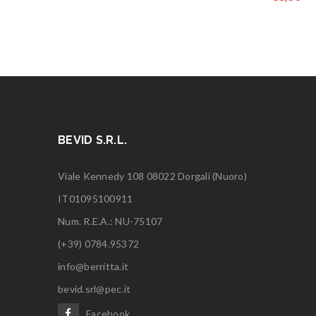
BEVID S.R.L.
Viale Kennedy 108 08022 Dorgali (Nuoro)
IT01095100911
Num. R.E.A.: NU-75107
(+39) 0784.95372
info@berritta.it
bevid.srl@pec.it
Facebook