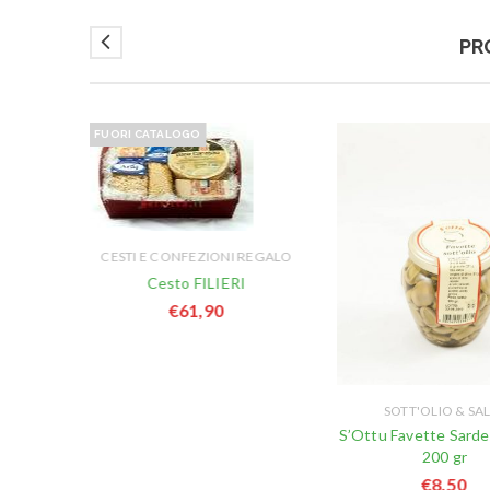
PR
FUORI CATALOGO
CESTI E CONFEZIONI REGALO
REGALO
Cesto FILIERI
PU
€
61,90
SOTT'OLIO & SA
S’Ottu Favette Sarde 
200 gr
€
8,50