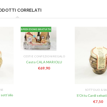
ODOTTI CORRELATI
SPEDIZIONE GRATUITA
CESTI E CONFEZIONI REGALO
Cesto CALA MARIOLU
€
69,90
LSE
SOTT'OLIO & SA
sott’olio
S’Ottu Cardi selvati
€
7,50