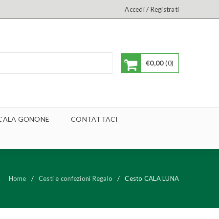
/
Accedi
Registrati
€
0,00
0
A CALA GONONE
CONTATTACI
Home
/
Cesti e confezioni Regalo
/
Cesto CALA LUNA