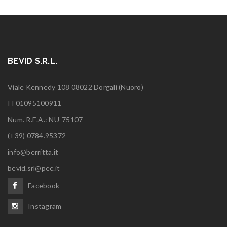
BEVID S.R.L.
Viale Kennedy 108 08022 Dorgali (Nuoro)
IT01095100911
Num. R.E.A.: NU-75107
(+39) 0784.95372
info@berritta.it
bevid.srl@pec.it
Facebook
Instagram