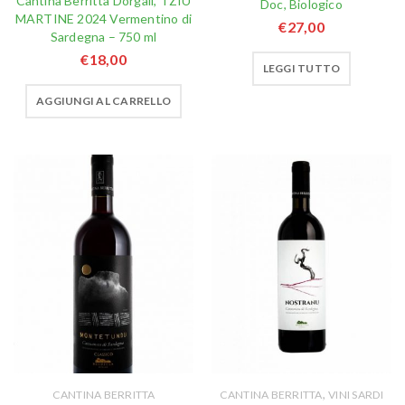
Cantina Berritta Dorgali, TZIU
Doc, Biologico
MARTINE 2024 Vermentino di
€
27,00
Sardegna – 750 ml
€
18,00
LEGGI TUTTO
AGGIUNGI AL CARRELLO
,
CANTINA BERRITTA
CANTINA BERRITTA
VINI SARDI