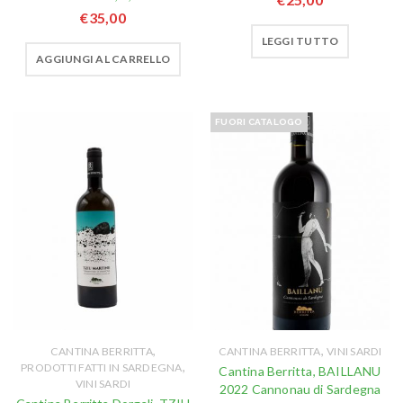
€
35,00
LEGGI TUTTO
AGGIUNGI AL CARRELLO
FUORI CATALOGO
,
,
CANTINA BERRITTA
CANTINA BERRITTA
VINI SARDI
,
PRODOTTI FATTI IN SARDEGNA
Cantina Berritta, BAILLANU
VINI SARDI
2022 Cannonau di Sardegna