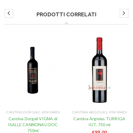
PRODOTTI CORRELATI
,
,
CANTINA DORGALI
VINI SARDI
CANTINA ARGIOLAS
VINI SARDI
Cantina Dorgali VIGNA di
Cantina Argiolas TURRIGA
ISALLE CANNONAU DOC
IGT, 750 ml
750ml
€
99,00