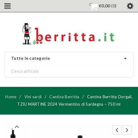
€
0,00
0
Tutte le categorie
Home
/
Vini sardi
/
Cantina Berritta
/
Cantina Berritta Dorgali,
TZIU MARTINE 2024 Vermentino di Sardegna – 750 ml