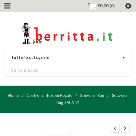
€
0,00
0
Tutte le categorie
Home
/
Cesti e confezioni Regalo
/
Souvenir Bag
/
Souvenir
Bag SALATO