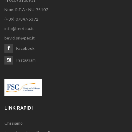
IT01095100911
Num. R.E.A.: NU-75107
(+39) 0784.95372
info@berritta.it
bevid.srl@pec.it
Facebook
Instagram
LINK RAPIDI
Chi siamo