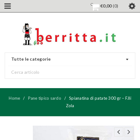
€
0,00
0
Tutte le categorie
Home
/
Pane tipico sardo
/
Spianatina di patate 300 gr – F.lli
Zola