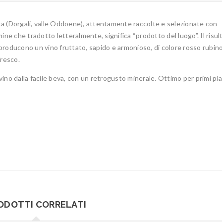
itta (Dorgali, valle Oddoene), attentamente raccolte e selezionate con
e che tradotto letteralmente, significa “prodotto del luogo”. Il risul
, producono un vino fruttato, sapido e armonioso, di colore rosso rubin
fresco.
ino dalla facile beva, con un retrogusto minerale. Ottimo per primi pia
ODOTTI CORRELATI