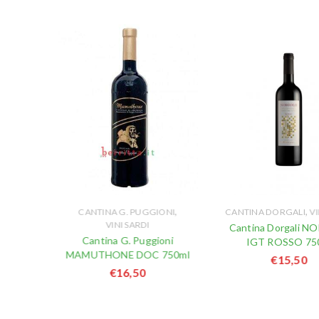
,
,
NI SARDI
CANTINA G. PUGGIONI
CANTINA DORGALI
VI
VINI SARDI
URRIGA
Cantina Dorgali N
Cantina G. Puggioni
IGT ROSSO 75
MAMUTHONE DOC 750ml
€
15,50
€
16,50