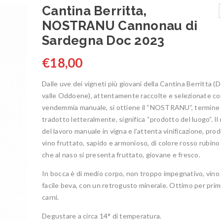
Cantina Berritta,
NOSTRANU Cannonau di
Sardegna Doc 2023
€
18,00
Dalle uve dei vigneti più giovani della Cantina Berritta (D
valle Oddoene), attentamente raccolte e selezionate c
vendemmia manuale, si ottiene il “NOSTRANU”, termine
tradotto letteralmente, significa “prodotto del luogo”. Il 
del lavoro manuale in vigna e l’attenta vinificazione, pr
vino fruttato, sapido e armonioso, di colore rosso rubin
che al naso si presenta fruttato, giovane e fresco.
In bocca è di medio corpo, non troppo impegnativo, vino 
facile beva, con un retrogusto minerale. Ottimo per primi
carni.
Degustare a circa 14° di temperatura.