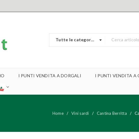
Tutte le categorie
MO
I PUNTI VENDITA A DORGALI
I PUNTI VENDITA 
Home
/
Vini sardi
/
Cantina Berritta
/
Ca