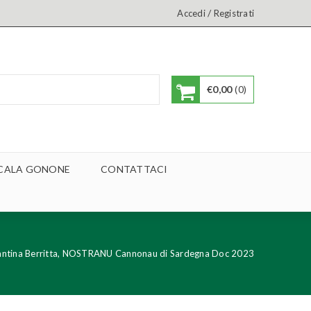
/
Accedi
Registrati
€
0,00
0
A CALA GONONE
CONTATTACI
ntina Berritta, NOSTRANU Cannonau di Sardegna Doc 2023