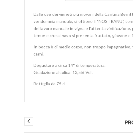
Dalle uve dei vigneti più giovani della Cantina Berr
vendemmia manuale, si ottiene il “NOSTRANU”, termin
del lavoro manuale in vigna e l’attenta vinificazione
tenue e che al naso si presenta fruttato, giovane e 
In bocca è di medio corpo, non troppo impegnativo, v
carni.
Degustare a circa 14° di temperatura.
Gradazione alcolica: 13,5% Vol.
Bottiglia da 75 cl
PR