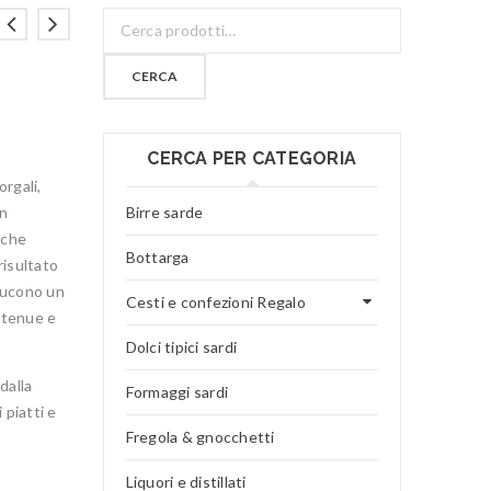
CERCA
CERCA PER CATEGORIA
orgali,
on
Birre sarde
 che
Bottarga
risultato
oducono un
Cesti e confezioni Regalo
o tenue e
Dolci tipici sardi
dalla
Formaggi sardi
 piatti e
Fregola & gnocchetti
Liquori e distillati