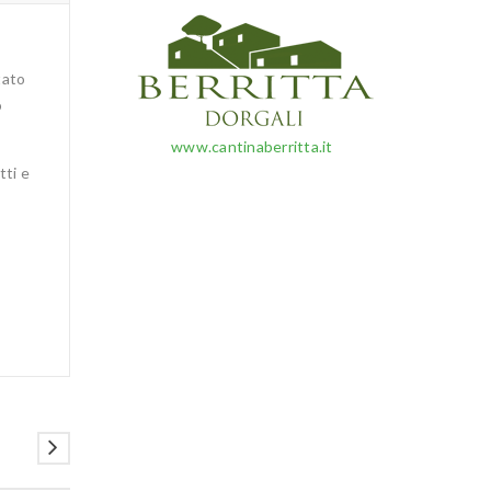
tato
o
www.cantinaberritta.it
tti e