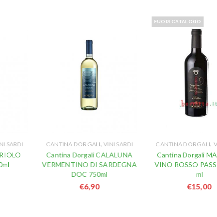
FUORI CATALOGO
,
,
NI SARDI
CANTINA DORGALI
VINI SARDI
CANTINA DORGALI
V
ORIOLO
Cantina Dorgali CALALUNA
Cantina Dorgali 
0ml
VERMENTINO DI SARDEGNA
VINO ROSSO PASSI
DOC 750ml
ml
€
6,90
€
15,00