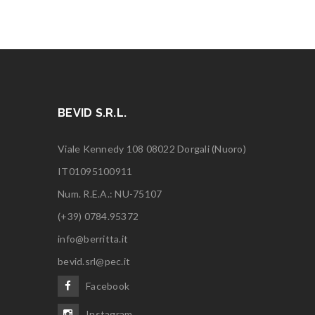
BEVID S.R.L.
Viale Kennedy 108 08022 Dorgali (Nuoro)
IT01095100911
Num. R.E.A.: NU-75107
(+39) 0784.95372
info@berritta.it
bevid.srl@pec.it
Facebook
Instagram