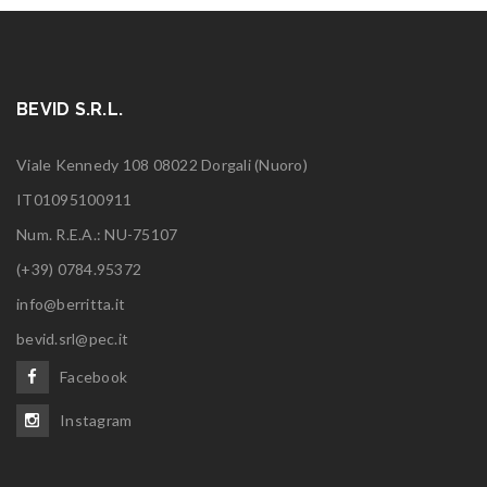
BEVID S.R.L.
Viale Kennedy 108 08022 Dorgali (Nuoro)
IT01095100911
Num. R.E.A.: NU-75107
(+39) 0784.95372
info@berritta.it
bevid.srl@pec.it
Facebook
Instagram