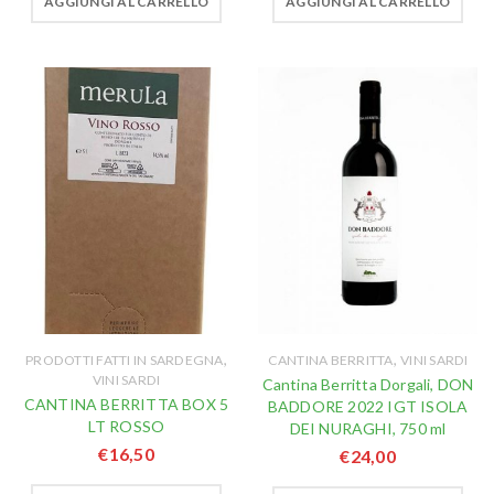
AGGIUNGI AL CARRELLO
AGGIUNGI AL CARRELLO
,
,
PRODOTTI FATTI IN SARDEGNA
CANTINA BERRITTA
VINI SARDI
VINI SARDI
Cantina Berritta Dorgali, DON
CANTINA BERRITTA BOX 5
BADDORE 2022 IGT ISOLA
LT ROSSO
DEI NURAGHI, 750 ml
€
16,50
€
24,00