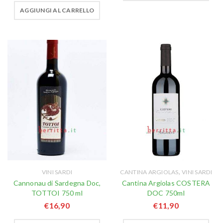
AGGIUNGI AL CARRELLO
,
VINI SARDI
CANTINA ARGIOLAS
VINI SARDI
Cannonau di Sardegna Doc,
Cantina Argiolas COSTERA
TOTTOI 750 ml
DOC 750ml
€
16,90
€
11,90