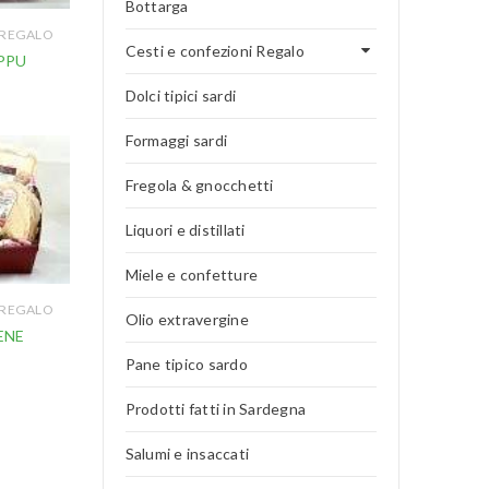
Bottarga
 REGALO
Cesti e confezioni Regalo
PPU
Dolci tipici sardi
Formaggi sardi
Fregola & gnocchetti
Liquori e distillati
Miele e confetture
 REGALO
Olio extravergine
ENE
Pane tipico sardo
Prodotti fatti in Sardegna
Salumi e insaccati