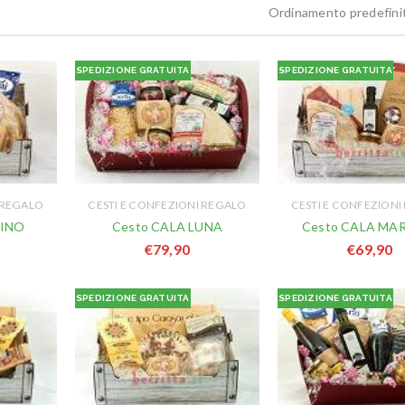
Ordinamento predefini
SPEDIZIONE GRATUITA
SPEDIZIONE GRATUITA
 REGALO
CESTI E CONFEZIONI REGALO
CESTI E CONFEZIONI
RINO
Cesto CALA LUNA
Cesto CALA MA
€
79,90
€
69,90
SPEDIZIONE GRATUITA
SPEDIZIONE GRATUITA