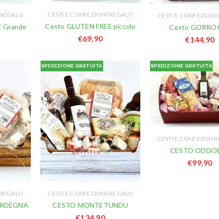
CESTI E CONFEZIONI REGALO
 REGALO
CESTI E CONFEZIONI
Cesto GLUTEN FREE piccolo
 Grande
Cesto GORRO
€
69,90
€
144,90
SPEDIZIONE GRATUITA
SPEDIZIONE GRATUITA
CESTI E CONFEZIONI
CESTO ODDO
€
99,90
 REGALO
CESTI E CONFEZIONI REGALO
ARDEGNA
CESTO MONTETUNDU
€
134,90