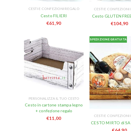
CESTI E CONFEZIONI REGALO
CESTI E CONFEZIONI
Cesto FILIERI
Cesto GLUTEN FREE
€
61,90
€
104,90
SPEDIZIONE GRATUITA
PERSONALIZZA IL TUO CESTO
Cesto in cartone stampa legno
+ confezione regalo
CESTI E CONFEZIONI
€
11,00
CESTO MIRTO di S
€
64,90