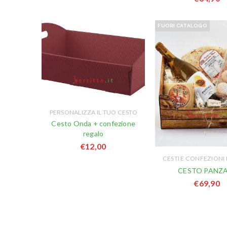
FUORI CATALOGO
PERSONALIZZA IL TUO CESTO
Cesto Onda + confezione
regalo
€
12,00
CESTI E CONFEZIONI
CESTO PANZ
€
69,90