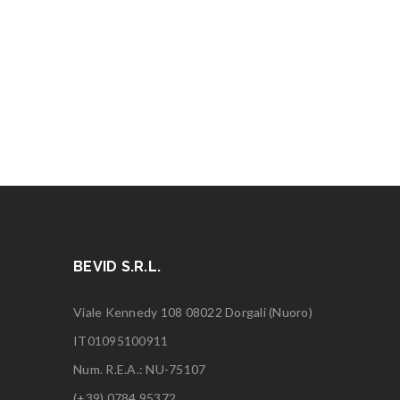
BEVID S.R.L.
Viale Kennedy 108 08022 Dorgali (Nuoro)
IT01095100911
Num. R.E.A.: NU-75107
(+39) 0784.95372