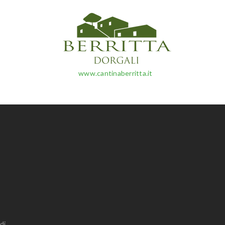
www.cantinaberritta.it
di