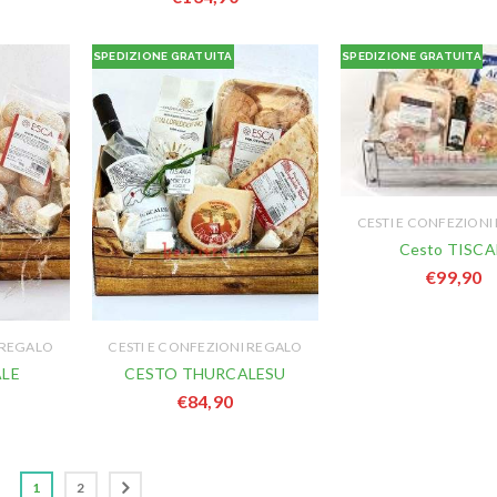
SPEDIZIONE GRATUITA
SPEDIZIONE GRATUITA
CESTI E CONFEZIONI
Cesto TISCA
€
99,90
 REGALO
CESTI E CONFEZIONI REGALO
ALE
CESTO THURCALESU
€
84,90
1
2