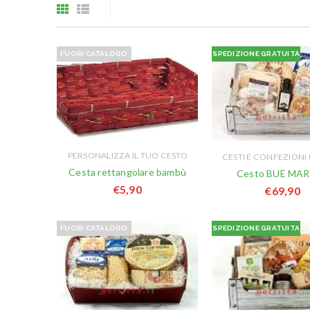
FUORI CATALOGO
SPEDIZIONE GRATUITA
PERSONALIZZA IL TUO CESTO
CESTI E CONFEZIONI
Cesta rettangolare bambù
Cesto BUE MA
€
5,90
€
69,90
FUORI CATALOGO
SPEDIZIONE GRATUITA