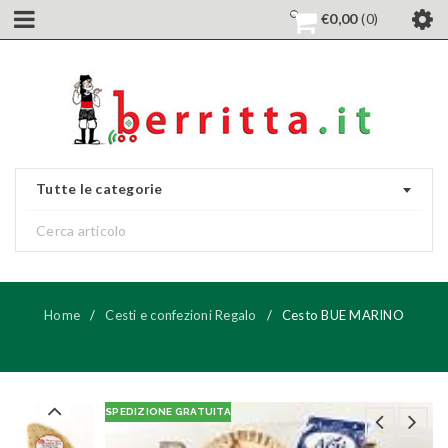
€
0,00
0
Tutte le categorie
Home
/
Cesti e confezioni Regalo
/
Cesto BUE MARINO
SPEDIZIONE GRATUITA