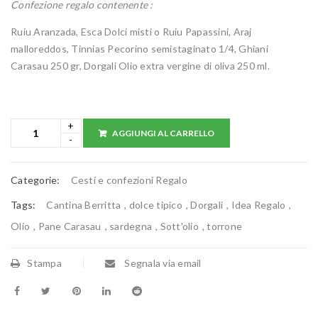
Confezione regalo contenente :
Ruiu Aranzada, Esca Dolci misti o Ruiu Papassini, Araj
malloreddos, Tinnias Pecorino semistaginato 1/4, Ghiani
Carasau 250 gr, Dorgali Olio extra vergine di oliva 250 ml.
AGGIUNGI AL CARRELLO
Categorie:
Cesti e confezioni Regalo
Tags:
Cantina Berritta
,
dolce tipico
,
Dorgali
,
Idea Regalo
,
Olio
,
Pane Carasau
,
sardegna
,
Sott'olio
,
torrone
Stampa
Segnala via email