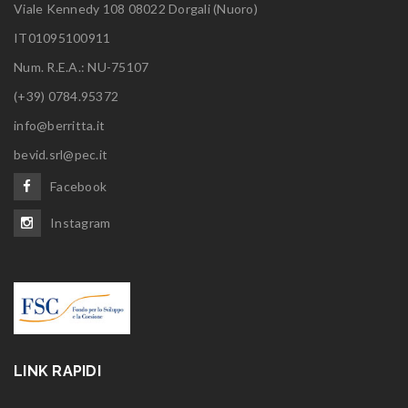
Viale Kennedy 108 08022 Dorgali (Nuoro)
IT01095100911
Num. R.E.A.: NU-75107
(+39) 0784.95372
info@berritta.it
bevid.srl@pec.it
Facebook
Instagram
LINK RAPIDI