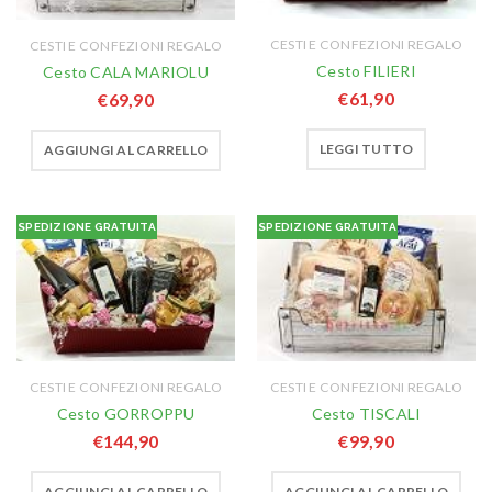
CESTI E CONFEZIONI REGALO
CESTI E CONFEZIONI REGALO
Cesto FILIERI
Cesto CALA MARIOLU
€
61,90
€
69,90
LEGGI TUTTO
AGGIUNGI AL CARRELLO
SPEDIZIONE GRATUITA
SPEDIZIONE GRATUITA
CESTI E CONFEZIONI REGALO
CESTI E CONFEZIONI REGALO
Cesto GORROPPU
Cesto TISCALI
€
144,90
€
99,90
AGGIUNGI AL CARRELLO
AGGIUNGI AL CARRELLO