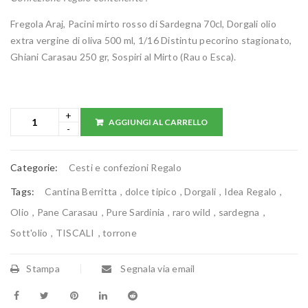
Fregola Araj, Pacini mirto rosso di Sardegna 70cl, Dorgali olio
extra vergine di oliva 500 ml, 1/16 Distintu pecorino stagionato,
Ghiani Carasau 250 gr, Sospiri al Mirto (Rau o Esca).
AGGIUNGI AL CARRELLO
Categorie:
Cesti e confezioni Regalo
Tags:
Cantina Berritta
,
dolce tipico
,
Dorgali
,
Idea Regalo
,
Olio
,
Pane Carasau
,
Pure Sardinia
,
raro wild
,
sardegna
,
Sott'olio
,
TISCALI
,
torrone
Stampa
Segnala via email