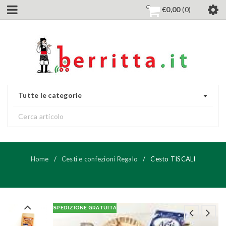
€
0,00
0
Tutte le categorie
Home
/
Cesti e confezioni Regalo
/
Cesto TISCALI
SPEDIZIONE GRATUITA