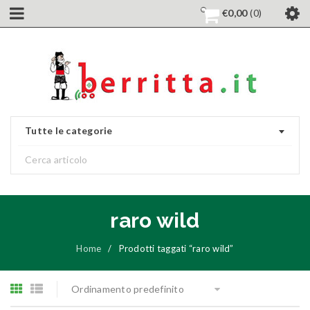
€
0,00
0
Tutte le categorie
raro wild
Home
/
Prodotti taggati “raro wild”
Ordinamento predefinito