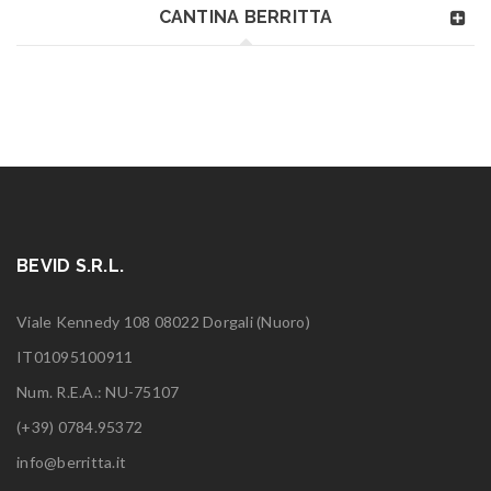
CANTINA BERRITTA
BEVID S.R.L.
Viale Kennedy 108 08022 Dorgali (Nuoro)
IT01095100911
Num. R.E.A.: NU-75107
(+39) 0784.95372
info@berritta.it