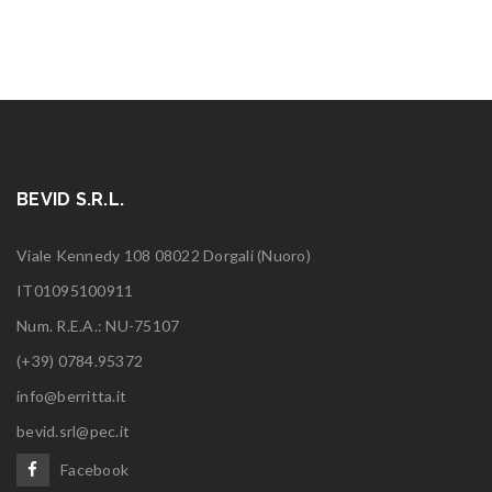
BEVID S.R.L.
Viale Kennedy 108 08022 Dorgali (Nuoro)
IT01095100911
Num. R.E.A.: NU-75107
(+39) 0784.95372
info@berritta.it
bevid.srl@pec.it
Facebook