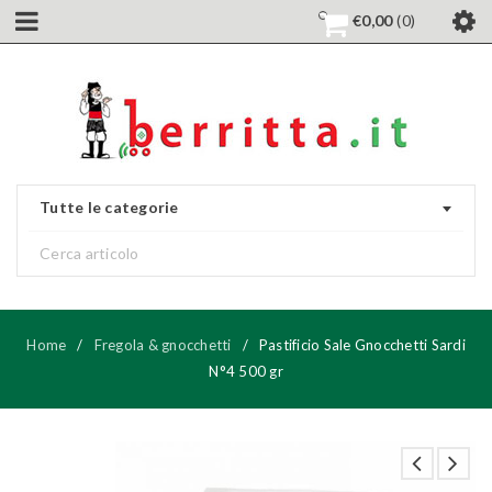
€
0,00
0
Tutte le categorie
Home
/
Fregola & gnocchetti
/
Pastificio Sale Gnocchetti Sardi
N°4 500 gr