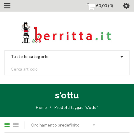
€
0,00
0
Tutte le categorie
s'ottu
Home
/
Prodotti taggati “s'ottu”
Ordinamento predefinito