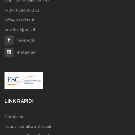
Num. R.E.A.: NU-75107
(+39) 0784.95372
info@berritta.it
bevid.srl@pec.it
Facebook
Instagram
LINK RAPIDI
Chi siamo
I punti vendita a Dorgali