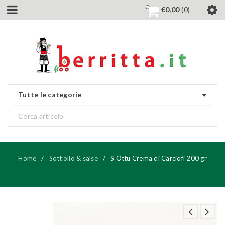
€
0,00
0
Tutte le categorie
Home
/
Sott'olio & salse
/
S’Ottu Crema di Carciofi 200 gr