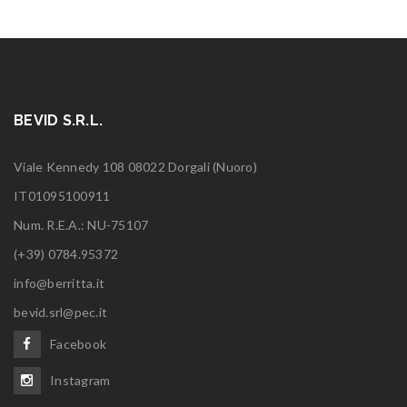
BEVID S.R.L.
Viale Kennedy 108 08022 Dorgali (Nuoro)
IT01095100911
Num. R.E.A.: NU-75107
(+39) 0784.95372
info@berritta.it
bevid.srl@pec.it
Facebook
Instagram