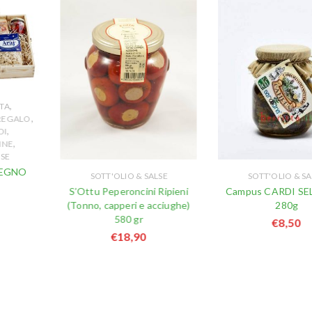
,
TA
,
 REGALO
,
DI
,
INE
LSE
LEGNO
SOTT'OLIO & SALSE
SOTT'OLIO & SA
S’Ottu Peperoncini Ripieni
Campus CARDI SE
(Tonno, capperi e acciughe)
280g
580 gr
€
8,50
€
18,90