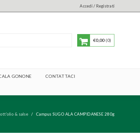
/
Accedi
Registrati
€
0,00
0
A CALA GONONE
CONTATTACI
ott'olio & salse
/
Campus SUGO ALA CAMPIDANESE 280g