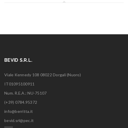
BEVID S.R.L.
Viale Kennedy 108 08022 Dorgali (Nuoro)
IT01095100911
Num. R.E.A.: NU-75107
(+39) 0784.95372
info@berritta.it
bevid.srl@pec.it