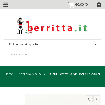
€
0,00
0
Tutte le categorie
Home
/
Sott'olio & salse
/
S’Ottu Favette Sarde sott’olio 200 gr