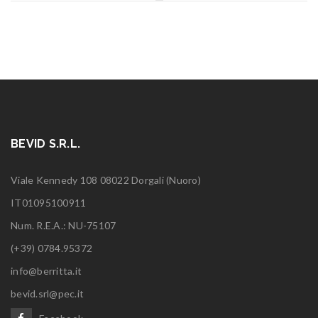
BEVID S.R.L.
Viale Kennedy 108 08022 Dorgali (Nuoro)
IT01095100911
Num. R.E.A.: NU-75107
(+39) 0784.95372
info@berritta.it
bevid.srl@pec.it