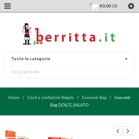
€
0,00
0
Tutte le categorie
Home
/
Cesti e confezioni Regalo
/
Souvenir Bag
/
Souvenir
Bag DOLCE_SALATO