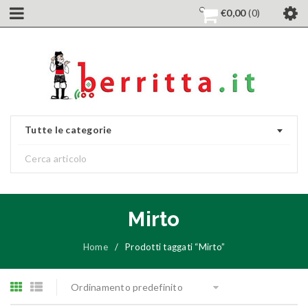
€
0,00
0
Tutte le categorie
Mirto
Home
/
Prodotti taggati “Mirto”
Ordinamento predefinito