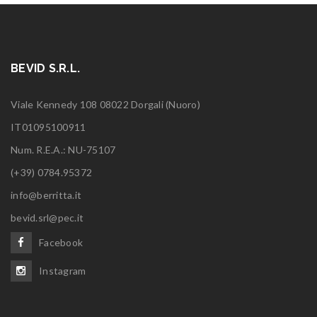
BEVID S.R.L.
Viale Kennedy 108 08022 Dorgali (Nuoro)
IT01095100911
Num. R.E.A.: NU-75107
(+39) 0784.95372
info@berritta.it
bevid.srl@pec.it
Facebook
Instagram