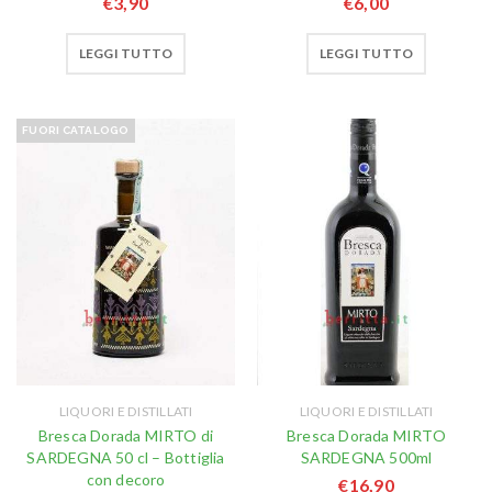
€
3,90
€
6,00
LEGGI TUTTO
LEGGI TUTTO
FUORI CATALOGO
LIQUORI E DISTILLATI
LIQUORI E DISTILLATI
Bresca Dorada MIRTO di
Bresca Dorada MIRTO
SARDEGNA 50 cl – Bottiglia
SARDEGNA 500ml
con decoro
€
16,90