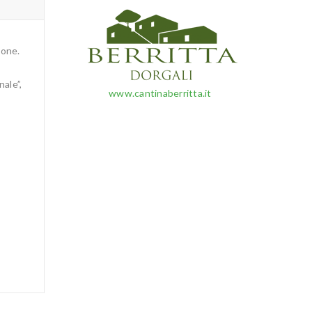
ione.
ale”,
www.cantinaberritta.it