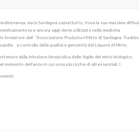
mediterranea, ma in Sardegna soprattutto, trova la sua massima diffus
medicamentose e ancora oggi viene utilizzato nella medicina
io fondatore dell’ “Associazione Produttori Mirto di Sardegna Tradizion
uardia e controllo della qualità e genuinità del Liquore di Mirto.
ottenuto dalla infusione idroalcolica delle foglie del mirto biologico,
 momento dell’anno in cui sono più ricche di olii essenziali. I
momenti.