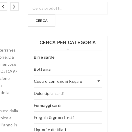
CERCA
CERCA PER CATEGORIA
terranea,
ione. Da
Birre sarde
camentose
Bottarga
. Dal 1997
azione
Cesti e confezioni Regalo
ta
 della
Dolci tipici sardi
Formaggi sardi
nuto dalla
Fregola & gnocchetti
colte a
l’anno in
Liquori e distillati