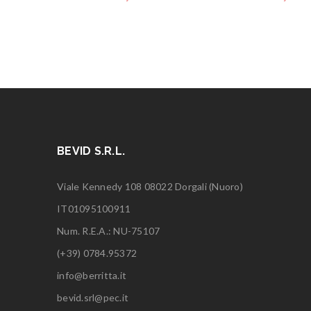
BEVID S.R.L.
Viale Kennedy 108 08022 Dorgali (Nuoro)
IT01095100911
Num. R.E.A.: NU-75107
(+39) 0784.95372
info@berritta.it
bevid.srl@pec.it