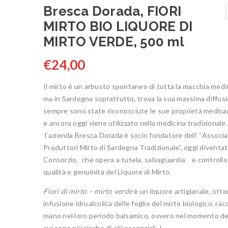
Bresca Dorada, FIORI
MIRTO BIO LIQUORE DI
MIRTO VERDE, 500 ml
€
24,00
Il mirto è un arbusto spontaneo di tutta la macchia medi
ma in Sardegna soprattutto, trova la sua massima diffus
sempre sono state riconosciute le sue proprietà medi
e ancora oggi viene utilizzato nella medicina tradizionale
l’azienda Bresca Dorada è socio fondatore dell’ “Associ
Produttori Mirto di Sardegna Tradizionale”, oggi diventa
Consorzio, che opera a tutela, salvaguardia e controllo
qualità e genuinità del Liquore di Mirto.
Fiori di mirto – mirto verde
è un liquore artigianale, otte
infusione idroalcolica delle foglie del mirto biologico, rac
mano nel loro periodo balsamico, ovvero nel momento del
cui sono più ricche di olii essenziali. I