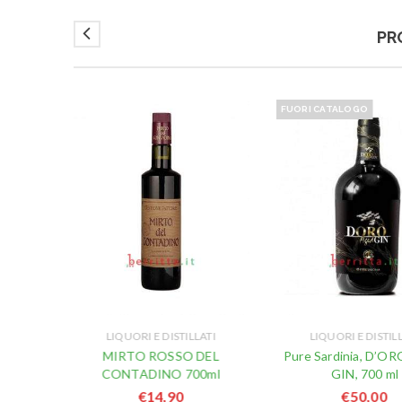
PR
FUORI CATALOGO
ATI
LIQUORI E DISTILLATI
LIQUORI E DISTIL
QUORE
MIRTO ROSSO DEL
Pure Sardinia, D’O
l
CONTADINO 700ml
GIN, 700 ml
€
14,90
€
50,00