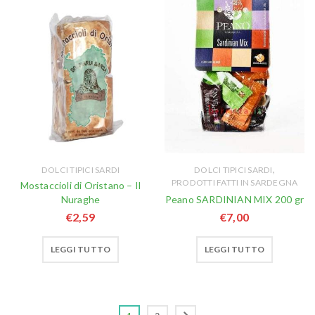
,
DOLCI TIPICI SARDI
DOLCI TIPICI SARDI
PRODOTTI FATTI IN SARDEGNA
Mostaccioli di Oristano – Il
Nuraghe
Peano SARDINIAN MIX 200 gr
€
2,59
€
7,00
LEGGI TUTTO
LEGGI TUTTO