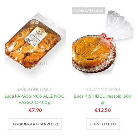
FUORI CATALOGO
DOLCI TIPICI SARDI
DOLCI TIPICI SARDI
Esca PAPASSINOS ALLE NOCI
Esca PISTIDDU vassoio, 500
VASSOIO 400 gr
gr
€
7,90
€
12,50
AGGIUNGI AL CARRELLO
LEGGI TUTTO