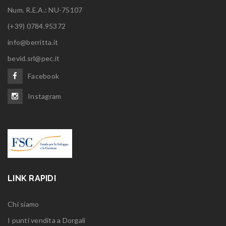
Num. R.E.A.: NU-75107
(+39) 0784.95372
info@berritta.it
bevid.srl@pec.it
Facebook
Instagram
LINK RAPIDI
Chi siamo
I punti vendita a Dorgali