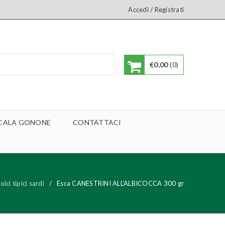
/
Accedi
Registrati
€
0,00
0
A CALA GONONE
CONTATTACI
olci tipici sardi
/
Esca CANESTRINI ALL’ALBICOCCA 300 gr