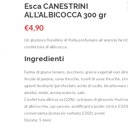
Esca CANESTRINI
ALL’ALBICOCCA 300 gr
€
4,90
Un grazioso fiorellino di frolla profumato all´arancia farci
confettura di albicocca.
Ingredienti
Farina di grano tenero, zucchero, grassi vegetali non idr
fecola di patate, uova fresche, tuorli di uova fresche, str
agenti lievitanti (pirofosfato acido di sodio, bicarbonato 
amido), miele, aroma arancio, sale.
Confettura albicocca (22%): sciroppo di glucosio-fruttos
di albicocche, saccarosio, acidificante (acido citrico E330
conservante (potassio sorbato E202), aromi.
Durata: 5 mesi