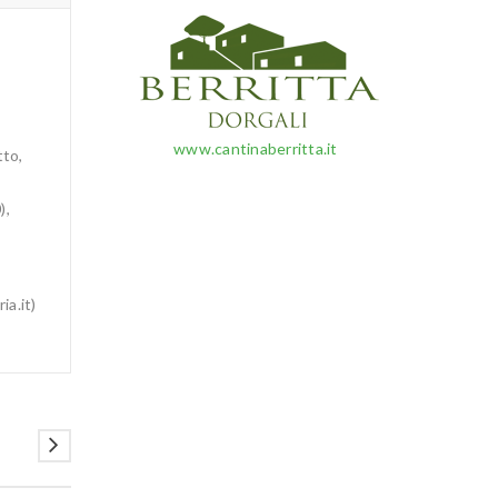
www.cantinaberritta.it
tto,
),
ia.it)