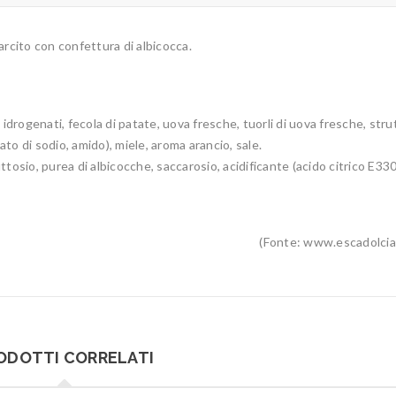
farcito con confettura di albicocca.
idrogenati, fecola di patate, uova fresche, tuorli di uova fresche, stru
ato di sodio, amido), miele, aroma arancio, sale.
tosio, purea di albicocche, saccarosio, acidificante (acido citrico E330
(Fonte: www.escadolciar
ODOTTI CORRELATI