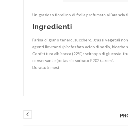
Un grazioso fiorellino di frolla profumato all´arancia 
Ingredienti
Farina di grano tenero, zucchero, grassi vegetali non 
agenti lievitanti (pirofosfato acido di sodio, bicarbon
Confettura albicocca (22%): sciroppo di glucosio-frut
conservante (potassio sorbato E202), aromi.
Durata: 5 mesi
PR