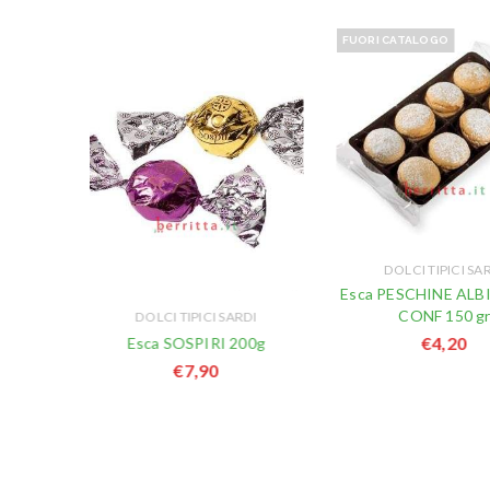
FUORI CATALOGO
DI
DOLCI TIPICI SA
ANDUIA
Esca PESCHINE AL
CONF 150 g
DOLCI TIPICI SARDI
€
4,20
Esca SOSPIRI 200g
€
7,90