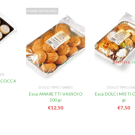
FUORI CATALOGO
RDI
BICOCCA
r
DOLCI TIPICI SARDI
DOLCI TIPICI S
Esca AMARETTI VASSOIO
Esca DOLCI MISTI 
500 gr
gr
€
12,50
€
7,50