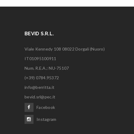
BEVID S.R.L.
Viale Kennedy 108 08022 Dorgali (Nuoro)
IT01095100911
Num. R.E.A.: NU-75107
(+39) 0784.95372
info@berritta.it
bevid.srl@pec.it
Facebook
Instagram