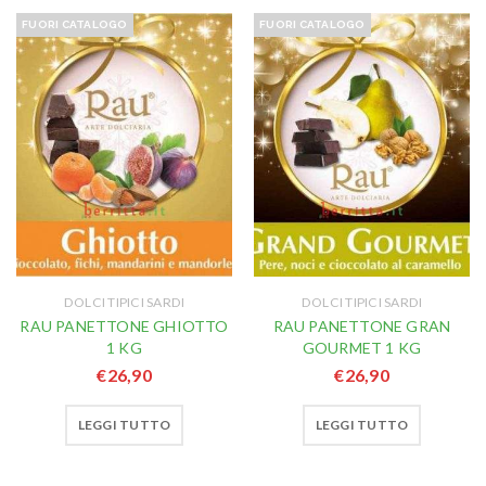
FUORI CATALOGO
FUORI CATALOGO
DOLCI TIPICI SARDI
DOLCI TIPICI SARDI
RAU PANETTONE GHIOTTO
RAU PANETTONE GRAN
1 KG
GOURMET 1 KG
€
26,90
€
26,90
LEGGI TUTTO
LEGGI TUTTO