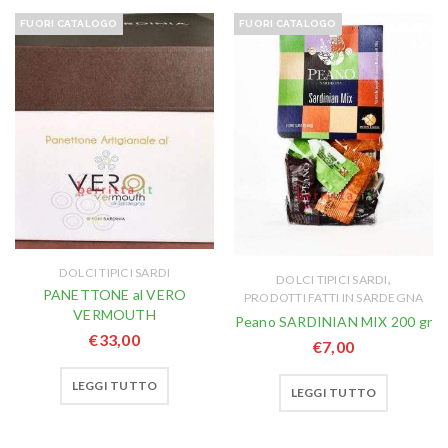
FUORI CATALOGO
FUORI CATALOGO
DOLCI TIPICI SARDI
,
DOLCI TIPICI SARDI
PANETTONE al VERO
PRODOTTI FATTI IN SARDEGNA
VERMOUTH
Peano SARDINIAN MIX 200 gr
€
33,00
€
7,00
LEGGI TUTTO
LEGGI TUTTO