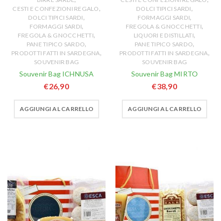
,
,
CESTI E CONFEZIONI REGALO
DOLCI TIPICI SARDI
,
,
DOLCI TIPICI SARDI
FORMAGGI SARDI
,
,
FORMAGGI SARDI
FREGOLA & GNOCCHETTI
,
,
FREGOLA & GNOCCHETTI
LIQUORI E DISTILLATI
,
,
PANE TIPICO SARDO
PANE TIPICO SARDO
,
,
PRODOTTI FATTI IN SARDEGNA
PRODOTTI FATTI IN SARDEGNA
SOUVENIR BAG
SOUVENIR BAG
Souvenir Bag ICHNUSA
Souvenir Bag MIRTO
€
26,90
€
38,90
AGGIUNGI AL CARRELLO
AGGIUNGI AL CARRELLO