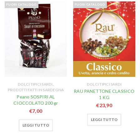
FUORI CATALOGO
FUORI CATALOGO
,
DOLCI TIPICI SARDI
DOLCI TIPICI SARDI
PRODOTTI FATTI IN SARDEGNA
RAU PANETTONE CLASSICO
Peano SOSPIRI AL
1 KG
CIOCCOLATO 200 gr
€
23,90
€
7,00
LEGGI TUTTO
LEGGI TUTTO