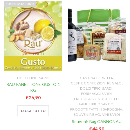
FUORI CATALOGO
,
DOLCI TIPICI SARDI
CANTINA BERRITTA
,
CESTI E CONFEZIONI REGALO
RAU PANETTONE GUSTO 1
,
DOLCI TIPICI SARDI
KG
,
FORMAGGI SARDI
€
26,90
,
FREGOLA & GNOCCHETTI
,
PANE TIPICO SARDO
,
PRODOTTI FATTI IN SARDEGNA
LEGGI TUTTO
,
SOUVENIR BAG
VINI SARDI
Souvenir Bag CANNONAU
€
44,90