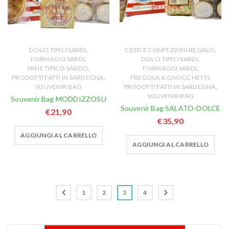
,
,
DOLCI TIPICI SARDI
CESTI E CONFEZIONI REGALO
,
,
FORMAGGI SARDI
DOLCI TIPICI SARDI
,
,
PANE TIPICO SARDO
FORMAGGI SARDI
,
,
PRODOTTI FATTI IN SARDEGNA
FREGOLA & GNOCCHETTI
,
SOUVENIR BAG
PRODOTTI FATTI IN SARDEGNA
SOUVENIR BAG
Souvenir Bag MODDIZZOSU
Souvenir Bag SALATO-DOLCE
€
21,90
€
35,90
AGGIUNGI AL CARRELLO
AGGIUNGI AL CARRELLO
1
2
3
4