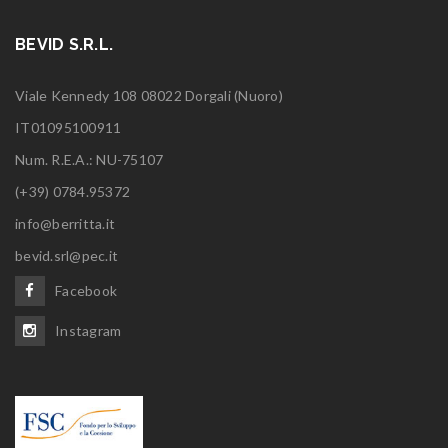
BEVID S.R.L.
Viale Kennedy 108 08022 Dorgali (Nuoro)
IT01095100911
Num. R.E.A.: NU-75107
(+39) 0784.95372
info@berritta.it
bevid.srl@pec.it
Facebook
Instagram