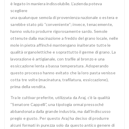
è legato in
maniera indissolubile. L’azienda poteva
scegliere
una qualunque semola di provenienza nazionale o estera e
sarebbe stato più “conveniente”; invece, tenacemente,
hanno voluto produrre rigorosamente sardo. Semole
ottenute dalla macinazione a freddo del grano locale, nelle
mole in pietra affinché mantengano inalterate tutte le
qualità organolettiche e soprattutto il germe di grano. La
lavorazione è artigianale, con trafile al bronzo e una
essiccazione lenta a bassa temperatura. Adoperando
questo processo hanno evitato che la loro pasta venisse
cotta tre volte (macinatura, trafilatura, essiccazione),
prima della vendita.
Tra le cultivar preferite, utilizzata da Araj, c’è la qualità
“Senatore Cappelli”, una tipologia ormai pressoché
abbandonata dalla grande industria, ma dall’indiscusso
pregio e gusto. Per questo Araj ha deciso di produrre
alcuni formati in purezza solo da questo antico genere di