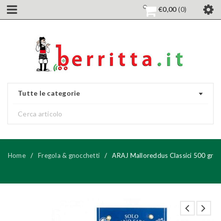
€
0,00
0
Tutte le categorie
Home
/
Fregola & gnocchetti
/
ARAJ Malloreddus Classici 500 gr