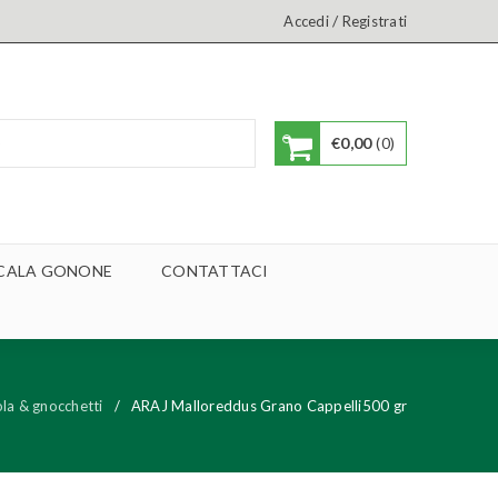
/
Accedi
Registrati
€
0,00
0
A CALA GONONE
CONTATTACI
la & gnocchetti
/
ARAJ Malloreddus Grano Cappelli500 gr