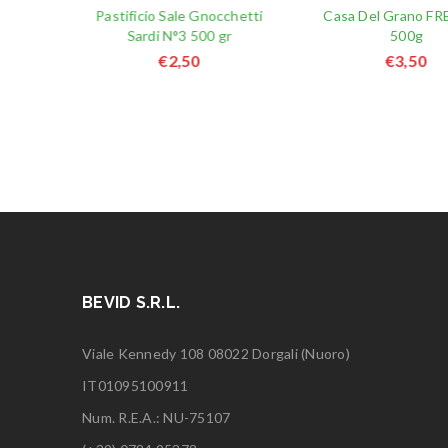
 IS
Pastificio Sale Gnocchetti
Casa Del Grano F
I ALLO
Sardi N°3 500 gr
500g
500
€
2,50
€
3,50
BEVID S.R.L.
Viale Kennedy 108 08022 Dorgali (Nuoro)
IT01095100911
Num. R.E.A.: NU-75107