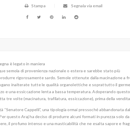
Stampa
Segnala via email
degna è legato in
maniera
nque semola di provenienza nazionale o estera e sarebbe stato più
produrre rigorosamente sardo. Semole ottenute dalla macinazione a f
ngano inalterate tutte le qualità organolettiche e soprattutto il germe
bronzo e una essiccazione lenta a bassa temperatura. Adoperando quest
a tre volte (macinatura, trafilatura, essiccazione), prima della vendita
qualità “Senatore Cappelli”, una tipologia ormai pressoché abbandonata dal
Per questo Araj ha deciso di produrre alcuni formati in purezza solo da
re, il profumo intenso e una masticabilità che ne esalta sapore e frag