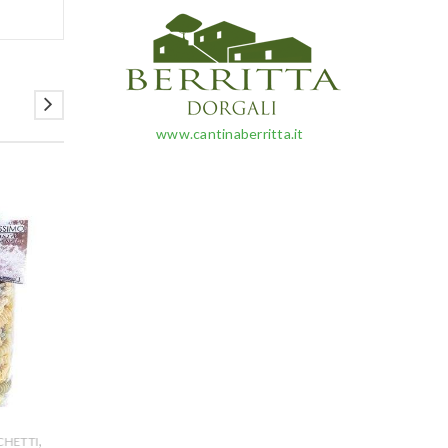
www.cantinaberritta.it
,
CHETTI
FREGOLA & GNOCCHETTI
FREGOLA & GNOC