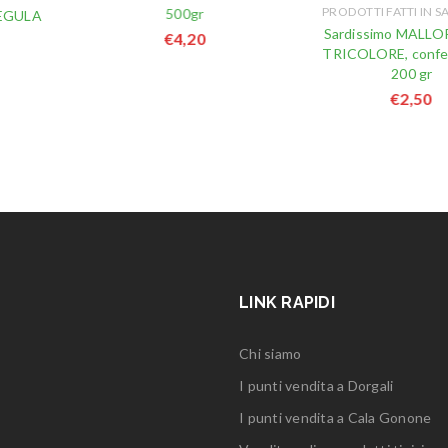
PRODOTTI FATTI IN 
500gr
REGULA
Sardissimo MALL
€
4,20
TRICOLORE, confe
200 gr
€
2,50
LINK RAPIDI
Chi siamo
I punti vendita a Dorgali
I punti vendita a Cala Gonone