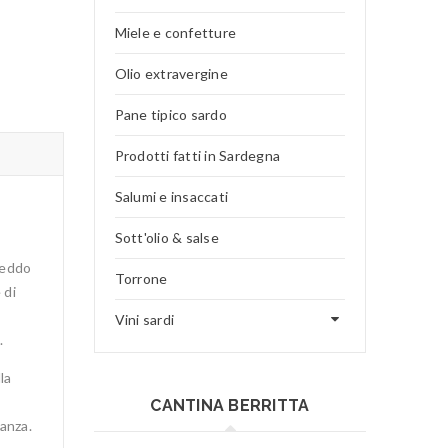
Miele e confetture
Olio extravergine
Pane tipico sardo
Prodotti fatti in Sardegna
Salumi e insaccati
Sott'olio & salse
reddo
Torrone
 di
o
Vini sardi
.
la
CANTINA BERRITTA
anza.