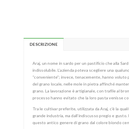
DESCRIZIONE
Araj, un nome in sardo per un pastificio che alla Sar
indissolubile. L’azienda poteva scegliere una qualu
“conveniente”; invece, tenacemente, hanno voluto 
del grano locale, nelle mole in pietra affinché mante
grano. La lavorazione è artigianale, con trafile al 
processo hanno evitato che la loro pasta venisse cott
Tra le cultivar preferite, utilizzata da Araj, c’è la 
grande industria, ma dall’indiscusso pregio e gusto. 
questo antico genere di grano dal colore biondo cene