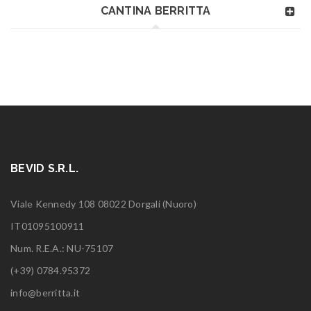
CANTINA BERRITTA
BEVID S.R.L.
Viale Kennedy 108 08022 Dorgali (Nuoro)
IT01095100911
Num. R.E.A.: NU-75107
(+39) 0784.95372
info@berritta.it