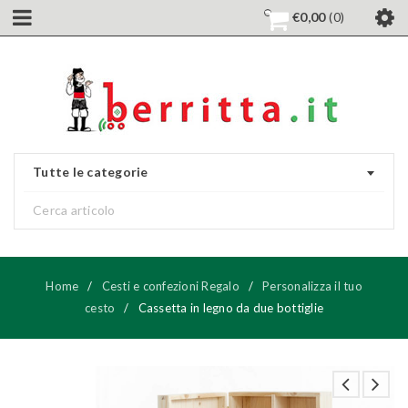
€
0,00
0
Tutte le categorie
Home
/
Cesti e confezioni Regalo
/
Personalizza il tuo
cesto
/
Cassetta in legno da due bottiglie