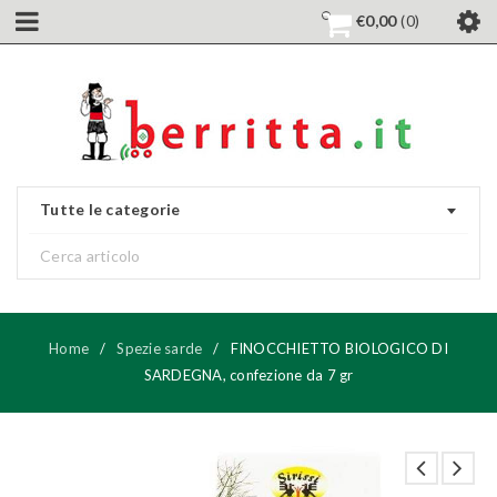
€
0,00
0
Tutte le categorie
Home
/
Spezie sarde
/
FINOCCHIETTO BIOLOGICO DI
SARDEGNA, confezione da 7 gr