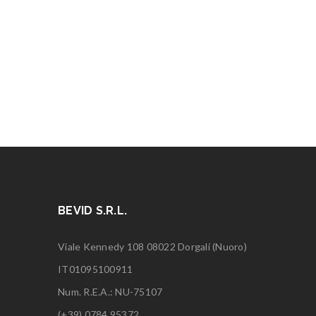
BEVID S.R.L.
Viale Kennedy 108 08022 Dorgali (Nuoro)
IT01095100911
Num. R.E.A.: NU-75107
(+39) 0784.95372