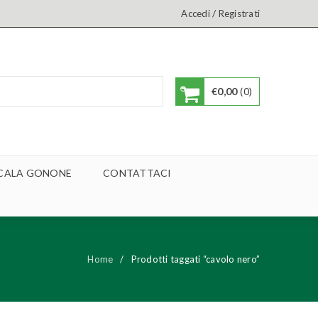
/
Accedi
Registrati
€
0,00
0
A CALA GONONE
CONTATTACI
Home
/
Prodotti taggati “cavolo nero”