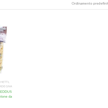
Ordinamento predefini
,
HETTI
SARDEGNA
OREDDUS
ione da