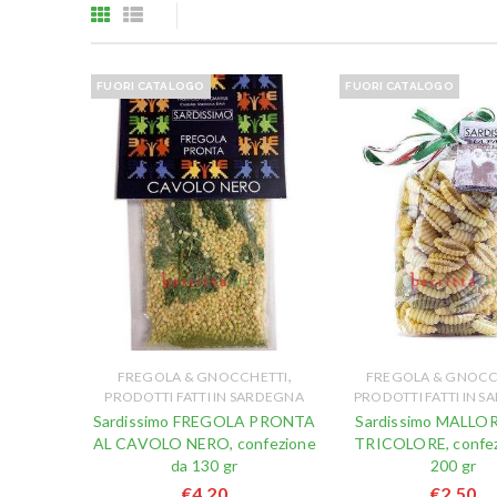
FUORI CATALOGO
FUORI CATALOGO
,
FREGOLA & GNOCCHETTI
FREGOLA & GNOCC
PRODOTTI FATTI IN SARDEGNA
PRODOTTI FATTI IN 
Sardissimo FREGOLA PRONTA
Sardissimo MALL
AL CAVOLO NERO, confezione
TRICOLORE, confez
da 130 gr
200 gr
€
4,20
€
2,50