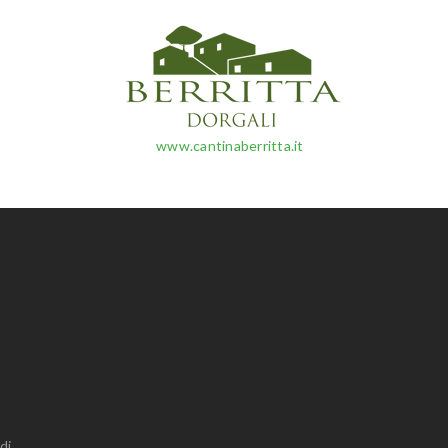
www.cantinaberritta.it
di