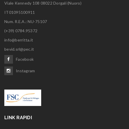
Viale Kennedy 108 08022 Dorgali (Nuoro)
IT01095100911
Num. R.E.A.: NU-75107
(+39) 0784.95372
info@berritta.it
bevid.srl@pec.it
Facebook
Instagram
LINK RAPIDI