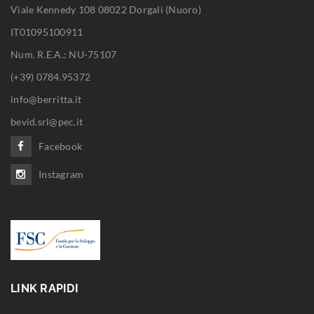
Viale Kennedy 108 08022 Dorgali (Nuoro)
IT01095100911
Num. R.E.A.: NU-75107
(+39) 0784.95372
info@berritta.it
bevid.srl@pec.it
Facebook
Instagram
LINK RAPIDI