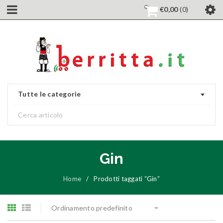
€
0,00
0
Tutte le categorie
Gin
Home
/
Prodotti taggati “Gin”
Ordinamento predefinito