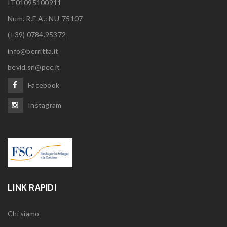
IT01095100911
Num. R.E.A.: NU-75107
(+39) 0784.95372
info@berritta.it
bevid.srl@pec.it
Facebook
Instagram
LINK RAPIDI
Chi siamo