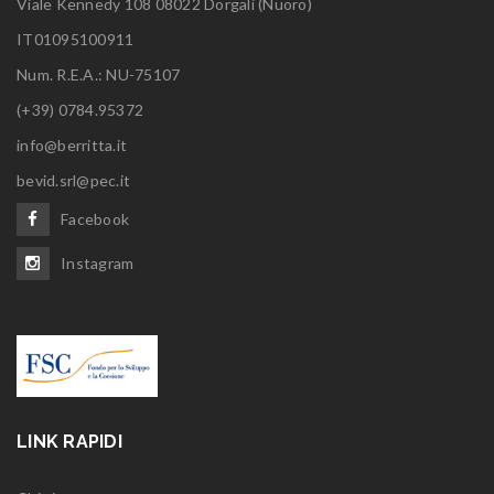
Viale Kennedy 108 08022 Dorgali (Nuoro)
IT01095100911
Num. R.E.A.: NU-75107
(+39) 0784.95372
info@berritta.it
bevid.srl@pec.it
Facebook
Instagram
LINK RAPIDI