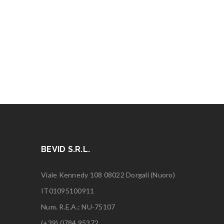
BEVID S.R.L.
Viale Kennedy 108 08022 Dorgali (Nuoro)
IT01095100911
Num. R.E.A.: NU-75107
(+39) 0784.95372