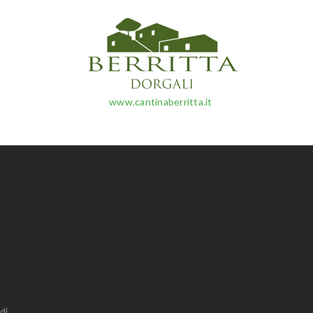
www.cantinaberritta.it
di