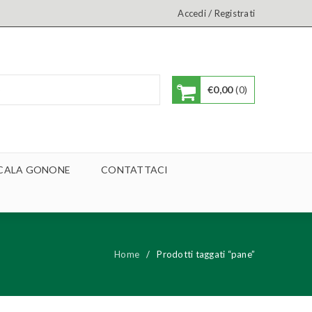
/
Accedi
Registrati
€
0,00
0
A CALA GONONE
CONTATTACI
Home
/
Prodotti taggati “pane”