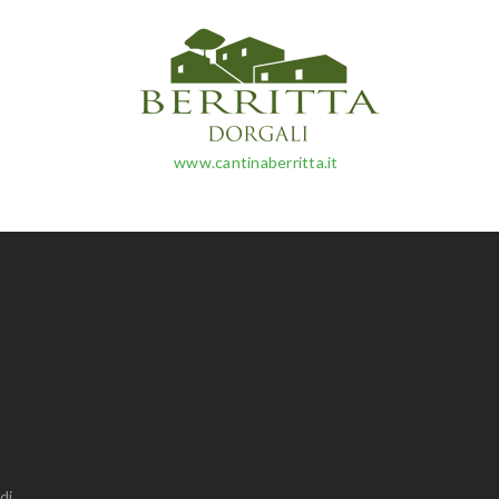
www.cantinaberritta.it
di