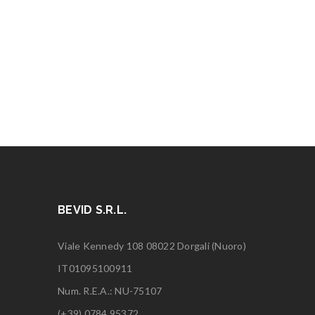
BEVID S.R.L.
Viale Kennedy 108 08022 Dorgali (Nuoro)
IT01095100911
Num. R.E.A.: NU-75107
(+39) 0784.95372